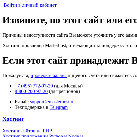
Войти в личный кабинет
Извините, но этот сайт или е
Причины недоступности сайта Вы можете уточнить у его адми
Хостинг-провайдер Masterhost, отвечающий за поддержку
этого
Если этот сайт принадлежит 
Пожалуйста,
проверьте баланс
лицевого счета или свяжитесь с
+7 (495) 772-97-20
(для Москвы)
8-800-200-97-20
(для регионов)
E-mail:
support@masterhost.ru
Техподдержка в
Telegram
Хостинг
Хостинг сайтов на PHP
Хостинг приложений Python и Node.js