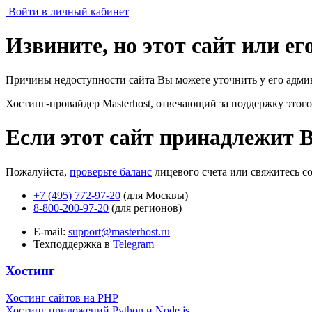
Войти в личный кабинет
Извините, но этот сайт или е
Причины недоступности сайта Вы можете уточнить у его адми
Хостинг-провайдер Masterhost, отвечающий за поддержку
этого
Если этот сайт принадлежит 
Пожалуйста,
проверьте баланс
лицевого счета или свяжитесь с
+7 (495) 772-97-20
(для Москвы)
8-800-200-97-20
(для регионов)
E-mail:
support@masterhost.ru
Техподдержка в
Telegram
Хостинг
Хостинг сайтов на PHP
Хостинг приложений Python и Node.js